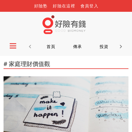
好險塾
好險在這裡
會員登入
首頁
傳承
投資
理
# 家庭理財價值觀