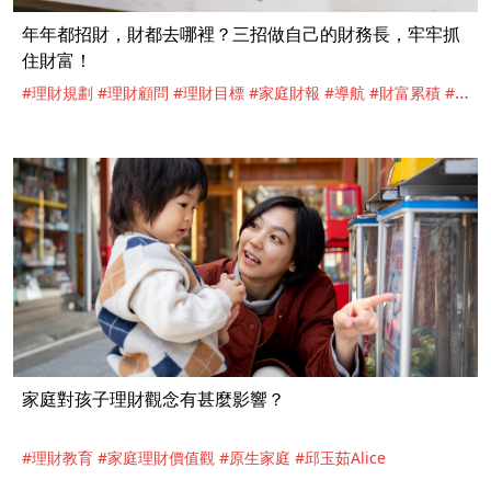
年年都招財，財都去哪裡？三招做自己的財務長，牢牢抓
住財富！
#理財規劃
#理財顧問
#理財目標
#家庭財報
#導航
#財富累積
#
家庭理財價值觀
#林靖傑(鋼鐵紳士)
家庭對孩子理財觀念有甚麼影響？
#理財教育
#家庭理財價值觀
#原生家庭
#邱玉茹Alice