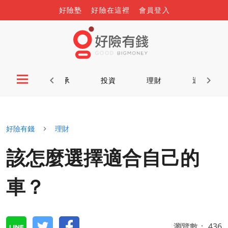
好險塾
好險在這裡
會員登入
首頁
傳承
投資
理財
退休
好險有錢
理財
該怎麼選擇適合自己的
車？
瀏覽數：
436