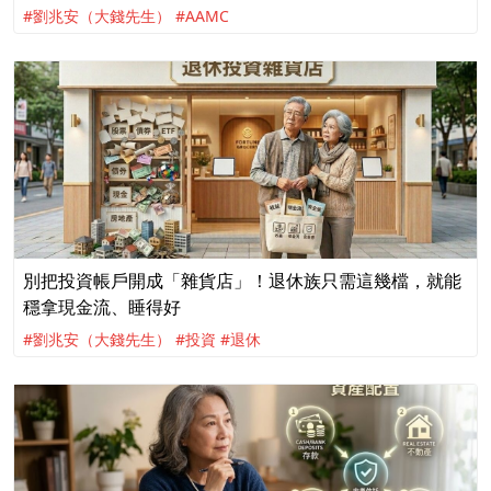
#劉兆安（大錢先生）
#AAMC
別把投資帳戶開成「雜貨店」！退休族只需這幾檔，就能
穩拿現金流、睡得好
#劉兆安（大錢先生）
#投資
#退休