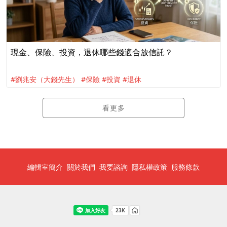
現金、保險、投資，退休哪些錢適合放信託？
#劉兆安（大錢先生）
#保險
#投資
#退休
看更多
編輯室簡介
關於我們
我要諮詢
隱私權政策
服務條款