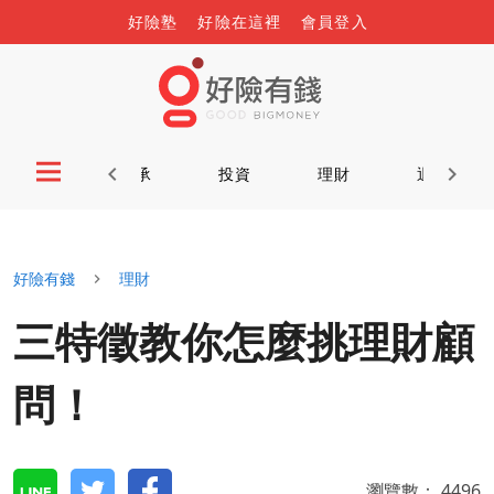
好險塾
好險在這裡
會員登入
首頁
傳承
投資
理財
退休
好險有錢
理財
三特徵教你怎麼挑理財顧
問！
瀏覽數：
4496