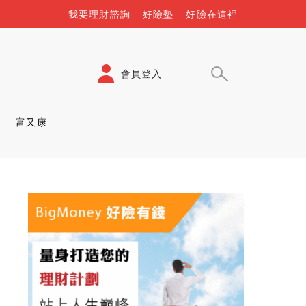
我要理財諮詢
好險塾
好險在這裡
會員登入
富又康