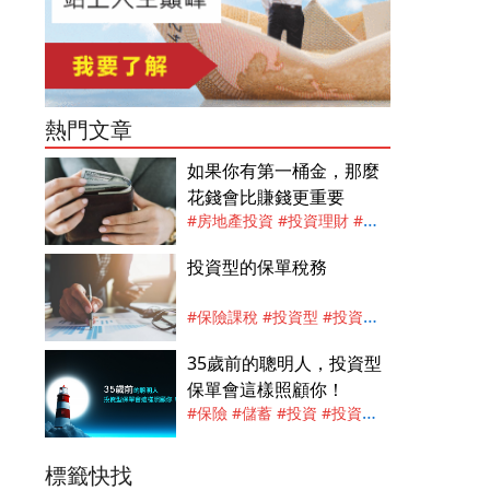
熱門文章
如果你有第一桶金，那麼
花錢會比賺錢更重要
#房地產投資
#投資理財
#投
資調整
#累積資產
#劉兆安
投資型的保單稅務
（大錢先生）
#保險課稅
#投資型
#投資型
保單
#稅務
#劉兆安（大錢先
35歲前的聰明人，投資型
生）
保單會這樣照顧你！
#保險
#儲蓄
#投資
#投資型
保單
#投資理財
#投資調整
#
劉兆安（大錢先生）
標籤快找