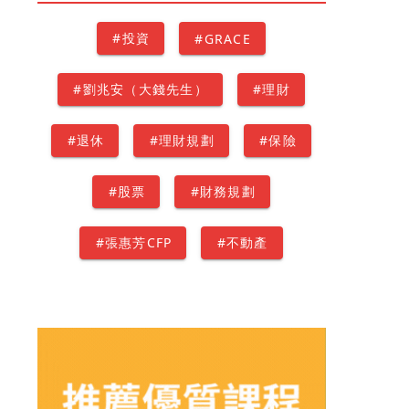
#投資
#GRACE
#劉兆安（大錢先生）
#理財
#退休
#理財規劃
#保險
#股票
#財務規劃
#張惠芳CFP
#不動產
#資產配置
#CPACOREY
#林靖傑(鋼鐵紳士)
#信託
#遺產
#支出