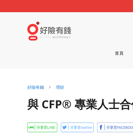
首頁
好險有錢
理財
與 CFP® 專業人士