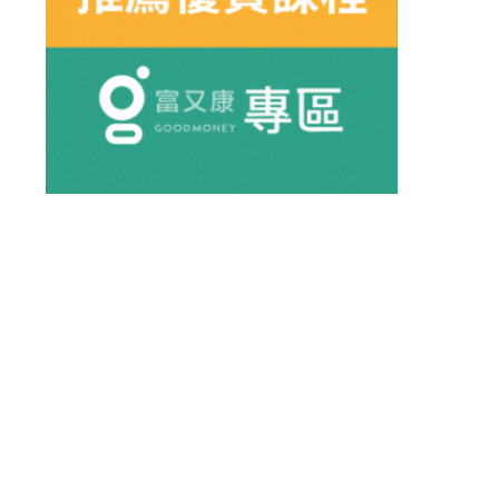
#邱玉茹ALICE
#呂宛臻WENDY
#楊馥瑄VIVIAN