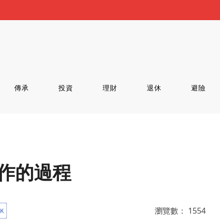
傳承
投資
理財
退休
避險
合作的過程
瀏覽數：
1554