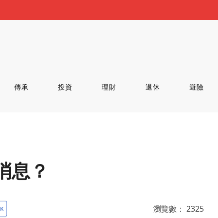
傳承
投資
理財
退休
避險
消息？
瀏覽數：
2325