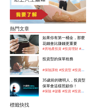
熱門文章
如果你有第一桶金，那麼
花錢會比賺錢更重要
#房地產投資
#投資理財
#投
資調整
#累積資產
#劉兆安
投資型的保單稅務
（大錢先生）
#保險課稅
#投資型
#投資型
保單
#稅務
#劉兆安（大錢先
35歲前的聰明人，投資型
生）
保單會這樣照顧你！
#保險
#儲蓄
#投資
#投資型
保單
#投資理財
#投資調整
#
劉兆安（大錢先生）
標籤快找