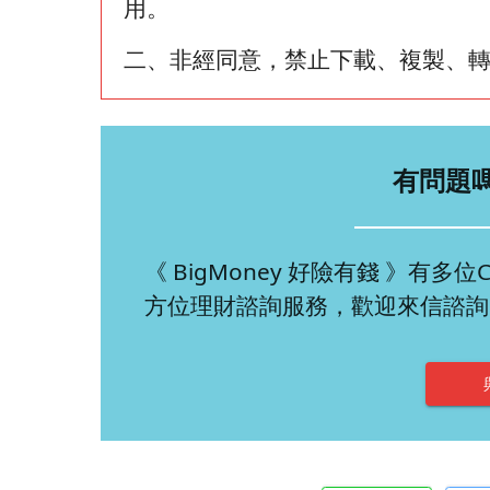
用。
二、非經同意，禁止下載、複製、
有問題
《 BigMoney 好險有錢 》有
方位理財諮詢服務，歡迎來信諮詢