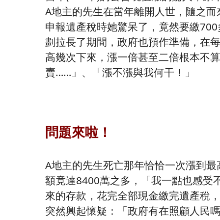
A地主的先生在當年離開人世，隨之而
申報遺產稅時她驚呆了，竟然要繳70
劃拉長了期間，政府也預作準備，在
高幾次下來，漲一倍甚至二倍根本不
賣……」、「漲不漲與我何干！」
問題來啦！
A地主的先生死亡那年恰恰一次漲到最
額竟達8400萬之多，「我一點也感
來的存款，花完全部現金繳完遺產稅，
突然興起懷疑：「政府有在照顧人民