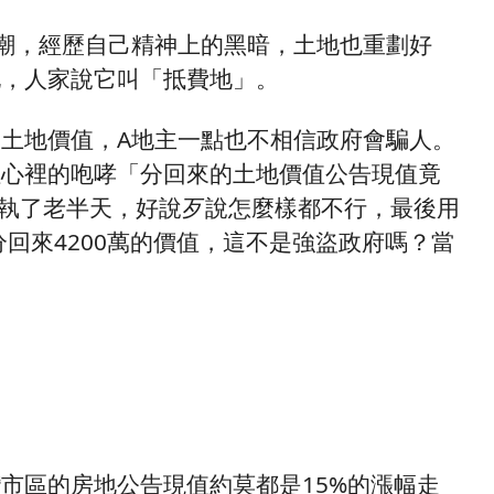
潮，經歷自己精神上的黑暗，土地也重劃好
地，人家說它叫「抵費地」。
土地價值，A地主一點也不相信政府會騙人。
住心裡的咆哮「分回來的土地價值公告現值竟
稅爭執了老半天，好說歹說怎麼樣都不行，最後用
分回來4200萬的價值，這不是強盜政府嗎？當
市區的房地公告現值約莫都是15%的漲幅走