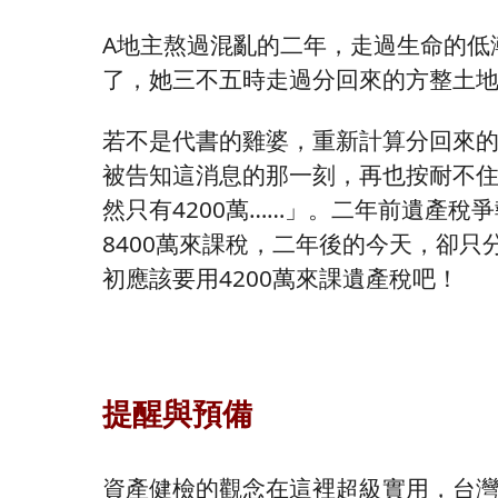
A地主熬過混亂的二年，走過生命的低
了，她三不五時走過分回來的方整土
若不是代書的雞婆，重新計算分回來的
被告知這消息的那一刻，再也按耐不
然只有4200萬……」。二年前遺產
8400萬來課稅，二年後的今天，卻只
初應該要用4200萬來課遺產稅吧！
提醒與預備
資產健檢的觀念在這裡超級實用，台灣