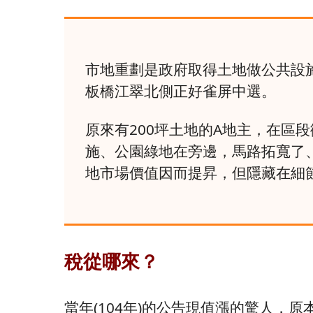
市地重劃是政府取得土地做公共設
板橋江翠北側正好雀屏中選。
原來有200坪土地的A地主，在區
施、公園綠地在旁邊，馬路拓寬了
地市場價值因而提昇，但隱藏在細
稅從哪來？
當年(104年)的公告現值漲的驚人，原