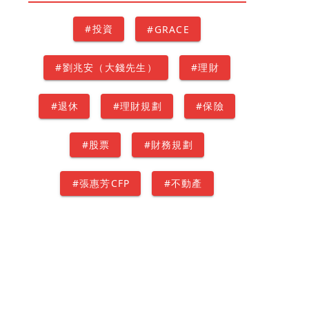
#投資
#GRACE
#劉兆安（大錢先生）
#理財
#退休
#理財規劃
#保險
#股票
#財務規劃
#張惠芳CFP
#不動產
#資產配置
#林靖傑(鋼鐵紳士)
#遺產
#CPACOREY
#信託
#邱玉茹ALICE