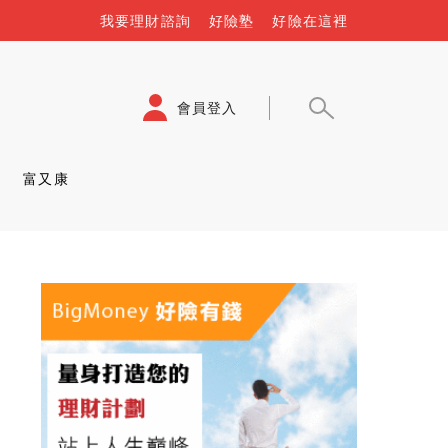
我要理財諮詢
好險塾
好險在這裡
會員登入
富又康