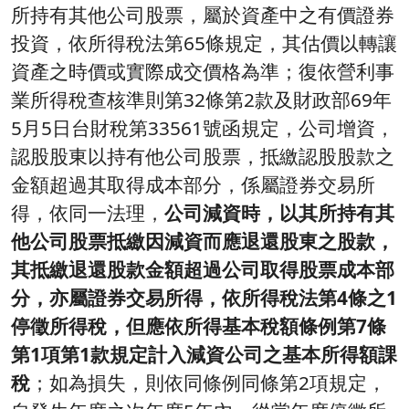
所持有其他公司股票，屬於資產中之有價證券
投資，依所得稅法第65條規定，其估價以轉讓
資產之時價或實際成交價格為準；復依營利事
業所得稅查核準則第32條第2款及財政部69年
5月5日台財稅第33561號函規定，公司增資，
認股股東以持有他公司股票，抵繳認股股款之
金額超過其取得成本部分，係屬證券交易所
得，依同一法理，
公司減資時，以其所持有其
他公司股票抵繳因減資而應退還股東之股款，
其抵繳退還股款金額超過公司取得股票成本部
分，亦屬證券交易所得，依所得稅法第4條之1
停徵所得稅，但應依所得基本稅額條例第7條
第1項第1款規定計入減資公司之基本所得額課
稅
；如為損失，則依同條例同條第2項規定，