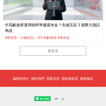
中高齡族群運用槓桿準備退休金？先做完這 3 個壓力測試
再說
#劉兆安（大錢先生）
#中高齡族群
#退休金
看更多
編輯室簡介
關於我們
我要諮詢
隱私權政策
服務條款