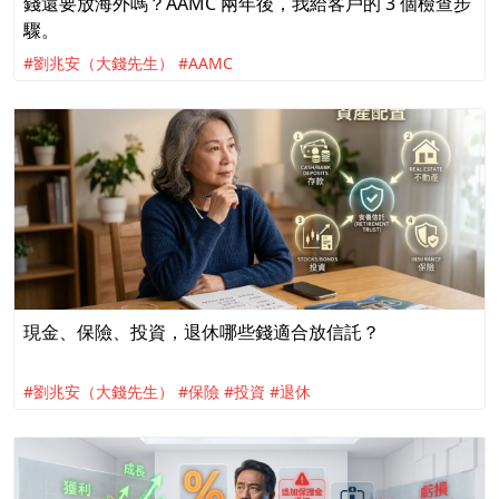
錢還要放海外嗎？AAMC 兩年後，我給客戶的 3 個檢查步
驟。
#劉兆安（大錢先生）
#AAMC
現金、保險、投資，退休哪些錢適合放信託？
#劉兆安（大錢先生）
#保險
#投資
#退休