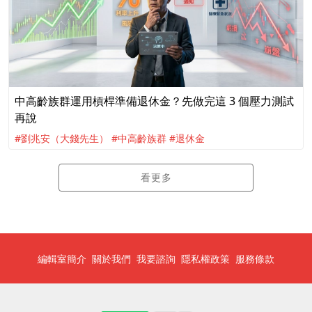
中高齡族群運用槓桿準備退休金？先做完這 3 個壓力測試
再說
#劉兆安（大錢先生）
#中高齡族群
#退休金
看更多
編輯室簡介
關於我們
我要諮詢
隱私權政策
服務條款