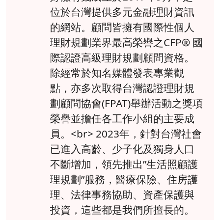
位於台灣提供多元金融理財資訊
的網站。顧問皆擁有國際性個人
理財規劃業界最高榮譽之CFP® 國
際認證高級理財規劃顧問資格。
除經常於知名媒體發表專業觀
點，亦多次取得台灣認證理財規
劃顧問協會(FPAT)舉辦活動之獎項
榮譽並擔任各工作小組的主要成
員。<br> 2023年，針對台灣社會
已進入高齡、少子化及獨身人口
不斷增加，領先推出”生活照顧護
理規劃”服務，醫療保險、住房護
理、法律事務協助、資產保護與
投資，這些都是我們所擅長的。