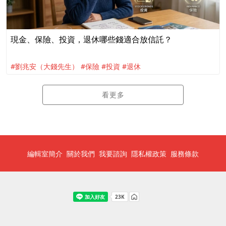
現金、保險、投資，退休哪些錢適合放信託？
#劉兆安（大錢先生）
#保險
#投資
#退休
看更多
編輯室簡介
關於我們
我要諮詢
隱私權政策
服務條款