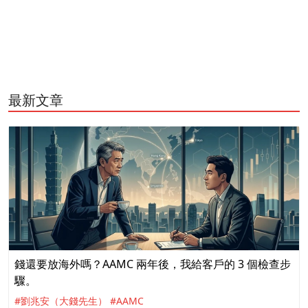
最新文章
錢還要放海外嗎？AAMC 兩年後，我給客戶的 3 個檢查步
驟。
#劉兆安（大錢先生）
#AAMC