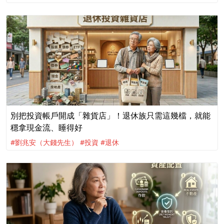
別把投資帳戶開成「雜貨店」！退休族只需這幾檔，就能
穩拿現金流、睡得好
#劉兆安（大錢先生）
#投資
#退休