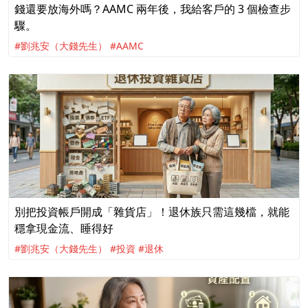
錢還要放海外嗎？AAMC 兩年後，我給客戶的 3 個檢查步
驟。
#劉兆安（大錢先生）
#AAMC
別把投資帳戶開成「雜貨店」！退休族只需這幾檔，就能
穩拿現金流、睡得好
#劉兆安（大錢先生）
#投資
#退休