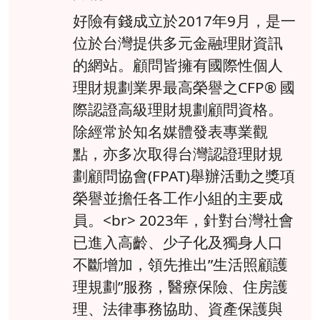
好險有錢成立於2017年9月，是一
位於台灣提供多元金融理財資訊
的網站。顧問皆擁有國際性個人
理財規劃業界最高榮譽之CFP® 國
際認證高級理財規劃顧問資格。
除經常於知名媒體發表專業觀
點，亦多次取得台灣認證理財規
劃顧問協會(FPAT)舉辦活動之獎項
榮譽並擔任各工作小組的主要成
員。<br> 2023年，針對台灣社會
已進入高齡、少子化及獨身人口
不斷增加，領先推出”生活照顧護
理規劃”服務，醫療保險、住房護
理、法律事務協助、資產保護與