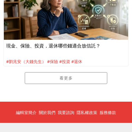
現金、保險、投資，退休哪些錢適合放信託？
#劉兆安（大錢先生）
#保險
#投資
#退休
看更多
編輯室簡介
關於我們
我要諮詢
隱私權政策
服務條款