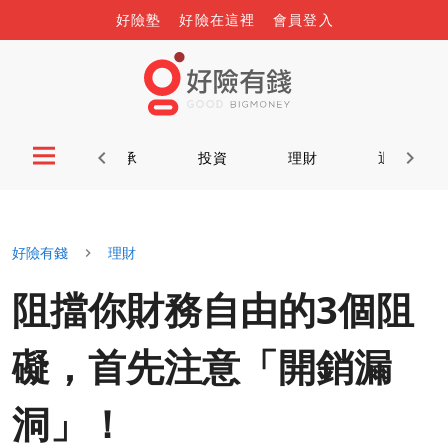
好險塾
好險在這裡
會員登入
首頁
傳承
投資
理財
退休
好險有錢
理財
阻擋你財務自由的3個阻
礙，首先注意「開銷漏
洞」！