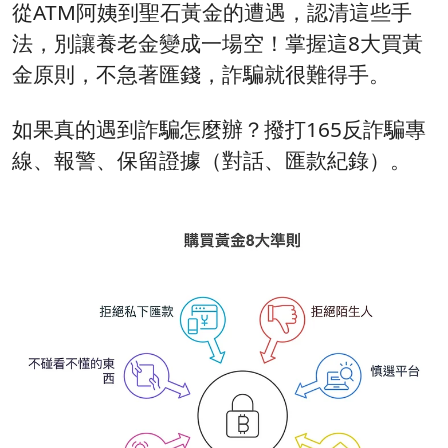
從ATM阿姨到聖石黃金的遭遇，認清這些手
法，別讓養老金變成一場空！掌握這8大買黃
金原則，不急著匯錢，詐騙就很難得手。
如果真的遇到詐騙怎麼辦？撥打165反詐騙專
線、報警、保留證據（對話、匯款紀錄）。