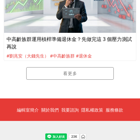
中高齡族群運用槓桿準備退休金？先做完這 3 個壓力測試
再說
#劉兆安（大錢先生）
#中高齡族群
#退休金
看更多
編輯室簡介
關於我們
我要諮詢
隱私權政策
服務條款