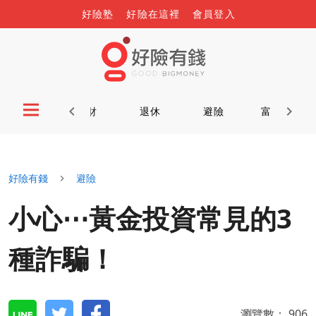
好險塾
好險在這裡
會員登入
投資
理財
退休
避險
富又康
好險有錢
避險
小心⋯黃金投資常見的3
種詐騙！
瀏覽數：
906