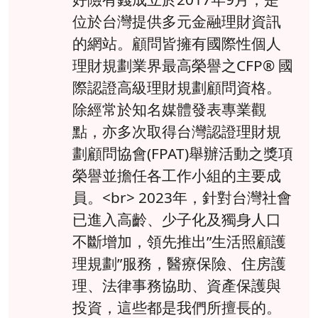
位於台灣提供多元金融理財資訊
的網站。顧問皆擁有國際性個人
理財規劃業界最高榮譽之CFP® 國
際認證高級理財規劃顧問資格。
除經常於知名媒體發表專業觀
點，亦多次取得台灣認證理財規
劃顧問協會(FPAT)舉辦活動之獎項
榮譽並擔任各工作小組的主要成
員。<br> 2023年，針對台灣社會
已進入高齡、少子化及獨身人口
不斷增加，領先推出”生活照顧護
理規劃”服務，醫療保險、住房護
理、法律事務協助、資產保護與
投資，這些都是我們所擅長的。