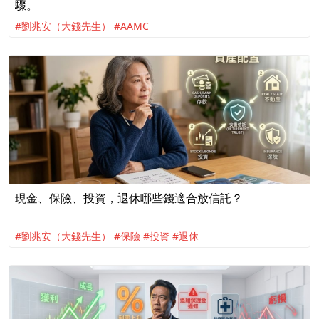
驟。
#劉兆安（大錢先生）
#AAMC
現金、保險、投資，退休哪些錢適合放信託？
#劉兆安（大錢先生）
#保險
#投資
#退休